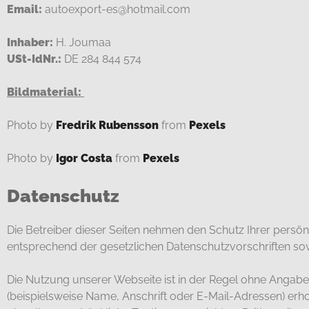
Email:
autoexport-es@hotmail.com
Inhaber:
H. Joumaa
USt-IdNr.:
DE 284 844 574
Bildmaterial:
Photo by
Fredrik Rubensson
from
Pexels
Photo by
Igor Costa
from
Pexels
Datenschutz
Die Betreiber dieser Seiten nehmen den Schutz Ihrer persö
entsprechend der gesetzlichen Datenschutzvorschriften so
Die Nutzung unserer Webseite ist in der Regel ohne Anga
(beispielsweise Name, Anschrift oder E-Mail-Adressen) erhob