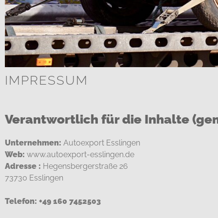
IMPRESSUM
Verantwortlich für die Inhalte (ge
Unternehmen:
Autoexport Esslingen
Web:
www.autoexport-esslingen.de
Adresse :
Hegensbergerstraße 26
73730 Esslingen
Telefon: +49 160 7452503