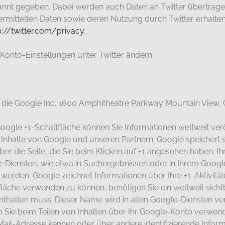
nnt gegeben. Dabei werden auch Daten an Twitter übertragen
bermittelten Daten sowie deren Nutzung durch Twitter erhalten
p://twitter.com/privacy
.
 Konto-Einstellungen unter Twitter ändern.
st die Google Inc. 1600 Amphitheatre Parkway Mountain View
oogle +1-Schaltfläche können Sie Informationen weltweit verö
e Inhalte von Google und unseren Partnern. Google speichert 
ber die Seite, die Sie beim Klicken auf +1 angesehen haben. Ih
Diensten, wie etwa in Suchergebnissen oder in Ihrem Google
 werden. Google zeichnet Informationen über Ihre +1-Aktivitä
läche verwenden zu können, benötigen Sie ein weltweit sichtb
enthalten muss. Dieser Name wird in allen Google-Diensten v
ie beim Teilen von Inhalten über Ihr Google-Konto verwendet
Mail-Adresse kennen oder über andere identifizierende Infor