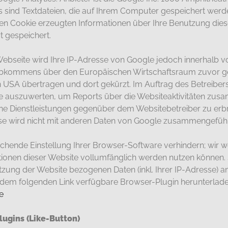
s sind Textdateien, die auf Ihrem Computer gespeichert werd
en Cookie erzeugten Informationen über Ihre Benutzung dies
t gespeichert.
Webseite wird Ihre IP-Adresse von Google jedoch innerhalb v
Abkommens über den Europäischen Wirtschaftsraum zuvor ge
n USA übertragen und dort gekürzt. Im Auftrag des Betreiber
te auszuwerten, um Reports über die Websiteaktivitäten zu
ne Dienstleistungen gegenüber dem Websitebetreiber zu erb
se wird nicht mit anderen Daten von Google zusammengeführ
hende Einstellung Ihrer Browser-Software verhindern; wir we
ktionen dieser Website vollumfänglich werden nutzen können.
zung der Website bezogenen Daten (inkl. Ihrer IP-Adresse) a
r dem folgenden Link verfügbare Browser-Plugin herunterlad
e
ugins (Like-Button)